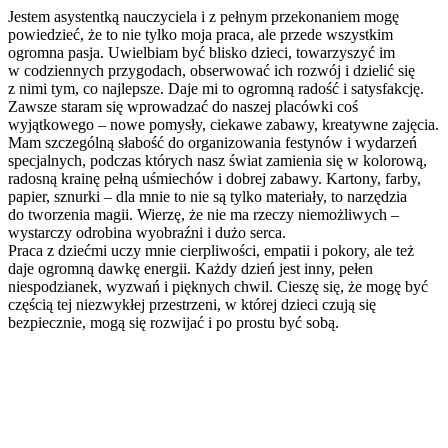
Jestem asystentką nauczyciela i z pełnym przekonaniem mogę
powiedzieć, że to nie tylko moja praca, ale przede wszystkim
ogromna pasja. Uwielbiam być blisko dzieci, towarzyszyć im
w codziennych przygodach, obserwować ich rozwój i dzielić się
z nimi tym, co najlepsze. Daje mi to ogromną radość i satysfakcję.
Zawsze staram się wprowadzać do naszej placówki coś
wyjątkowego – nowe pomysły, ciekawe zabawy, kreatywne zajęcia.
Mam szczególną słabość do organizowania festynów i wydarzeń
specjalnych, podczas których nasz świat zamienia się w kolorową,
radosną krainę pełną uśmiechów i dobrej zabawy. Kartony, farby,
papier, sznurki – dla mnie to nie są tylko materiały, to narzędzia
do tworzenia magii. Wierzę, że nie ma rzeczy niemożliwych –
wystarczy odrobina wyobraźni i dużo serca.
Praca z dziećmi uczy mnie cierpliwości, empatii i pokory, ale też
daje ogromną dawkę energii. Każdy dzień jest inny, pełen
niespodzianek, wyzwań i pięknych chwil. Cieszę się, że mogę być
częścią tej niezwykłej przestrzeni, w której dzieci czują się
bezpiecznie, mogą się rozwijać i po prostu być sobą.