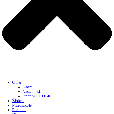
O nas
Kadra
Nasza misja
Praca w CRDBK
Żłobek
Przedszkole
Poradnia