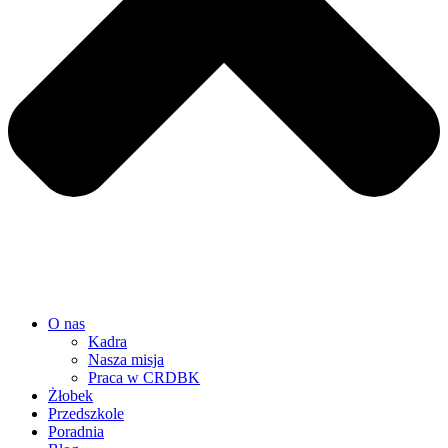
O nas
Kadra
Nasza misja
Praca w CRDBK
Żłobek
Przedszkole
Poradnia