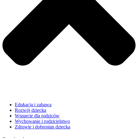
Edukacja i zabawa
Rozwój dziecka
Wsparcie dla rodziców
Wychowanie i rodzicielstwo
Zdrowie i dobrostan dziecka